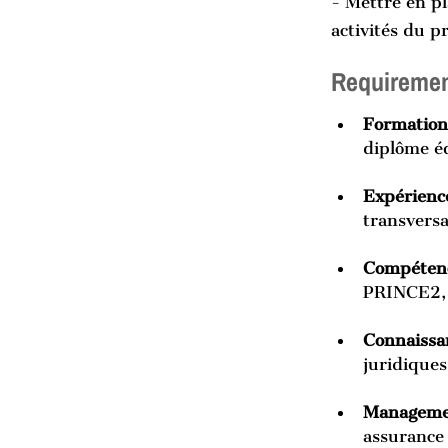
- Mettre en pl
activités du pr
Requireme
Formation
diplôme é
Expérience
transversa
Compétenc
PRINCE2, 
Connaissa
juridiques
Managemen
assurance 