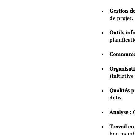
Gestion d
de projet.
Outils inf
planificat
Communic
Organisat
(initiative
Qualités p
défis.
Analyse
 :
Travail en
bon memb