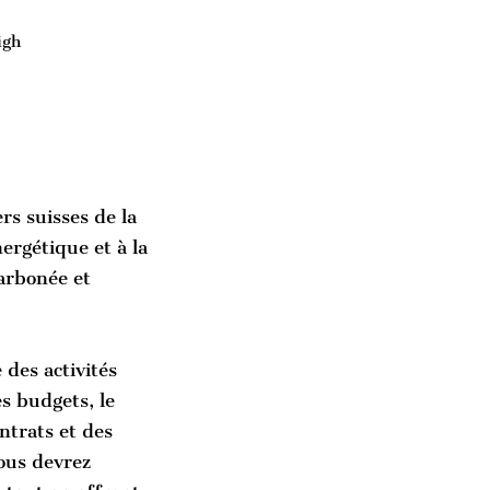
igh
rs suisses de la
ergétique et à la
arbonée et
 des activités
es budgets, le
ntrats et des
ous devrez