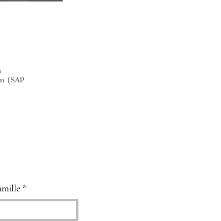
s
em (SAP
mille
*