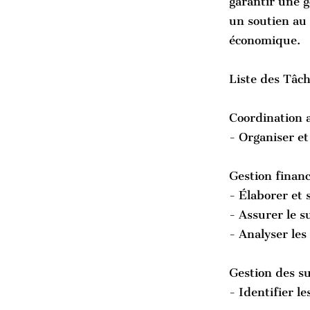
garantir une g
un soutien au 
économique.
Liste des Tâc
Coordination 
- Organiser et
Gestion financ
- Élaborer et 
- Assurer le s
- Analyser les
Gestion des s
- Identifier l