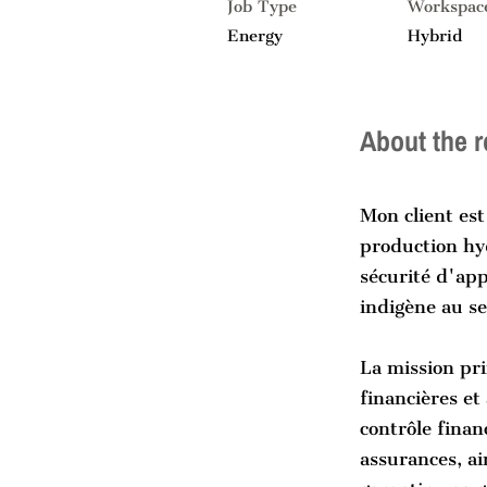
Job Type
Workspac
Energy
Hybrid
About the r
Mon client est
production hyd
sécurité d'ap
indigène au se
La mission pri
financières et 
contrôle finan
assurances, ai