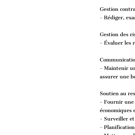
Gestion contra
- Rédiger, exa
Gestion des r
- Évaluer les 
Communication
- Maintenir un
assurer une bo
Soutien au re
- Fournir une
économiques e
- Surveiller e
- Planificatio