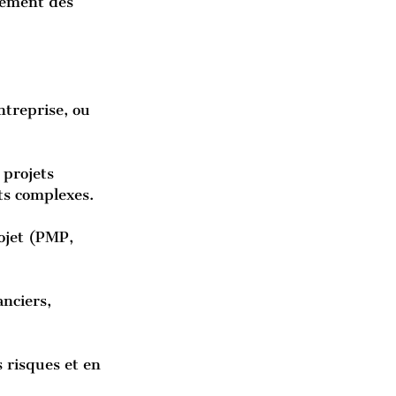
lement des
ntreprise, ou 
 projets 
ts complexes.
rojet (PMP, 
nciers, 
 risques et en 