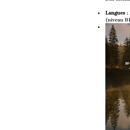
Langues
 :
(niveau B1