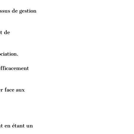
ssus de gestion 
t de 
ciation.
 efficacement 
er face aux 
ut en étant un 